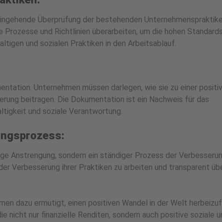
e eingehende Überprüfung der bestehenden Unternehmenspraktike
rozesse und Richtlinien überarbeiten, um die hohen Standards
haltigen und sozialen Praktiken in den Arbeitsablauf.
mentation. Unternehmen müssen darlegen, wie sie zu einer positi
ung beitragen. Die Dokumentation ist ein Nachweis für das
igkeit und soziale Verantwortung.
rungsprozess:
lige Anstrengung, sondern ein ständiger Prozess der Verbesserun
er Verbesserung ihrer Praktiken zu arbeiten und transparent übe
ehmen dazu ermutigt, einen positiven Wandel in der Welt herbeizuf
e nicht nur finanzielle Renditen, sondern auch positive soziale 