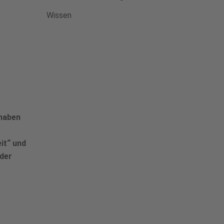
Wissen
rhaben
it“ und
der