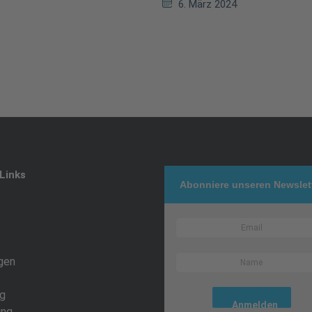
6. März 2024
Links
Abonniere unseren Newslet
gen
g
ing