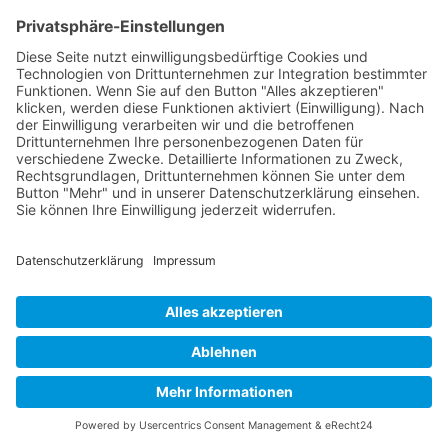
Kreislaufwirtschaft
Mobilität
Nachhaltige Innovationen
Nachhaltigkeit
Start-ups
Umweltschutz
Unternehmensführung
Wissen