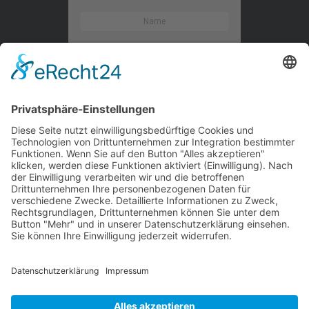
Kontaktieren Sie uns
WalBee
Bizzmade GmbH
Gießereistraße 29
83022 Rosenheim
Tel.:
+49 8031 282 09 50
Email:
team@walbee.de
Web:
www.walbee.de