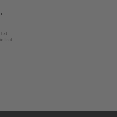
,
 hat
ell auf