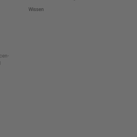
Wissen
ncen-
d