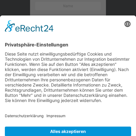
Kontaktieren Sie uns
WalBee
Bizzmade GmbH
Gießereistraße 29
83022 Rosenheim
Tel.:
+49 8031 282 09 50
Email:
team@walbee.de
Web:
www.walbee.de