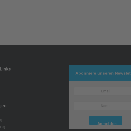
Links
Abonniere unseren Newslet
gen
g
ing