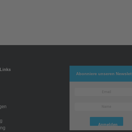
Links
Abonniere unseren Newslet
gen
g
ing