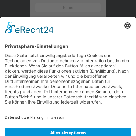
Kontaktieren Sie uns
WalBee
Bizzmade GmbH
Gießereistraße 29
83022 Rosenheim
Tel.:
+49 8031 282 09 50
Email:
team@walbee.de
Web:
www.walbee.de