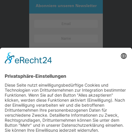
Abonniere unseren Newsletter
Kontaktieren Sie uns
WalBee
Bizzmade GmbH
Gießereistraße 29
83022 Rosenheim
Tel.:
+49 8031 282 09 50