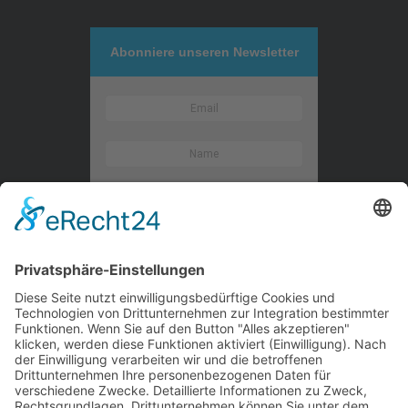
Abonniere unseren Newsletter
Kontaktieren Sie uns
WalBee
Bizzmade GmbH
Gießereistraße 29
83022 Rosenheim