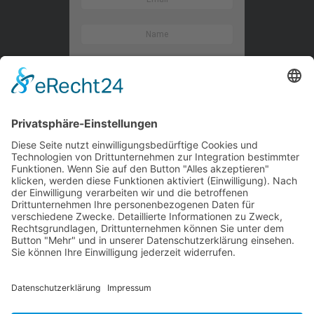
Kontaktieren Sie uns
WalBee
Bizzmade GmbH
Gießereistraße 29
83022 Rosenheim
Tel.:
+49 8031 282 09 50
Email:
team@walbee.de
Web:
www.walbee.de