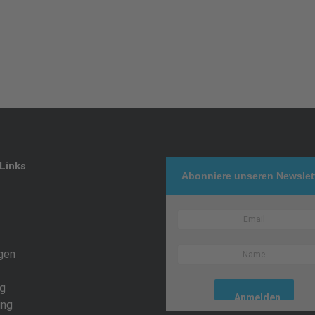
Links
Abonniere unseren Newslet
gen
g
ing