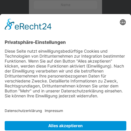
Kontaktieren Sie uns
WalBee
Bizzmade GmbH
Gießereistraße 29
83022 Rosenheim
Tel.:
+49 8031 282 09 50
Email:
team@walbee.de
Web:
www.walbee.de