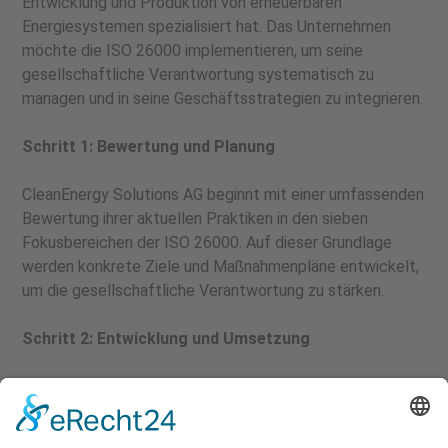
Entwicklung und Produktion von erneuerbaren
Energiesystemen spezialisiert hat. Das Unternehmen
möchte die ISO 26000 implementieren, um seine
gesellschaftliche Verantwortung systematisch zu
managen und in seine Geschäftsstrategien zu integrieren.
Schritt 1: Bewertung und Planung
CleanEnergy Solutions AG beginnt mit einer umfassenden
Bewertung ihrer aktuellen Praktiken in den sieben
Fokusbereichen der ISO 26000. Auf dieser Grundlage
werden konkrete Ziele und Maßnahmenpläne entwickelt,
um die gesellschaftliche Verantwortung zu stärken.
Schritt 2: Entwicklung und Umsetzung
Organisationsführung:
CleanEnergy implementiert einen Verhaltenskodex, der