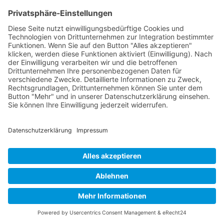
ethische Geschäftspraktiken und Transparenz fördert.
Schulungen werden für alle Führungskräfte durchgeführt,
um sicherzustellen, dass sie die neuen Richtlinien
verstehen und umsetzen können.
Faire Betriebs- und Geschäftspraktiken:
Das Unternehmen führt ein faires und transparentes
Beschaffungswesen ein, bei dem alle Lieferanten gleiche
Chancen haben.
Es wird ein Lieferantenbewertungssystem entwickelt,
um die Einhaltung von Nachhaltigkeitskriterien zu
gewährleisten.
Menschenrechte:
CleanEnergy verpflichtet sich, keine