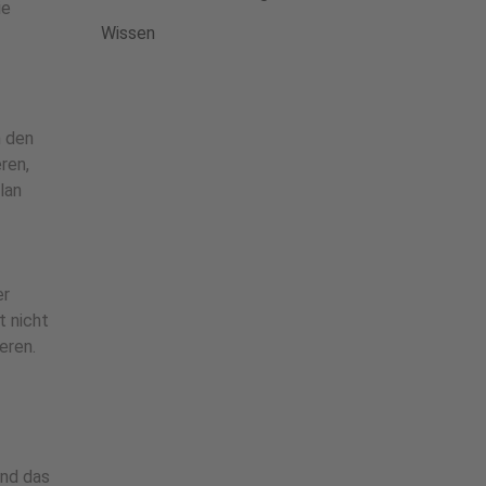
ie
Wissen
h den
ren,
lan
er
t nicht
eren.
ind das