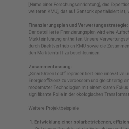
[Name einer Forschungseinrichtung], das Expertis
weiteren KMU], das auf Sensorik spezialisiert ist,
Finanzierungsplan und Verwertungsstrategie:
Der detaillierte Finanzierungsplan wird eine Auf
Markteinführung enthalten. Unsere Verwertungss
durch Direktvertrieb an KMU sowie die Zusammenar
den Markteintritt zu beschleunigen.
Zusammenfassung:
„SmartGreenTech“ repräsentiert eine innovative 
Energieeffizienz zu verbessern und gleichzeitig e
modernster Technologien mit einem klaren Fokus 
signifikante Rolle in der ökologischen Transformat
Weitere Projektbeispiele
Entwicklung einer solarbetriebenen, effizi
Ziel dieses Projekts ist die Entwicklung und 