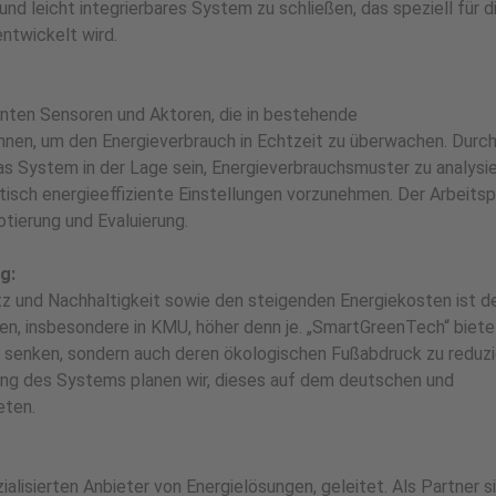
und leicht integrierbares System zu schließen, das speziell für d
twickelt wird.
enten Sensoren und Aktoren, die in bestehende
nen, um den Energieverbrauch in Echtzeit zu überwachen. Durc
s System in der Lage sein, Energieverbrauchsmuster zu analysie
sch energieeffiziente Einstellungen vorzunehmen. Der Arbeitsp
otierung und Evaluierung.
g:
 und Nachhaltigkeit sowie den steigenden Energiekosten ist d
, insbesondere in KMU, höher denn je. „SmartGreenTech“ biete
u senken, sondern auch deren ökologischen Fußabdruck zu reduzi
ung des Systems planen wir, dieses auf dem deutschen und
eten.
lisierten Anbieter von Energielösungen, geleitet. Als Partner s