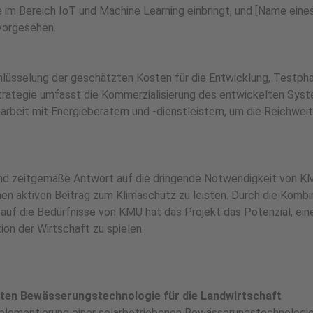
e im Bereich IoT und Machine Learning einbringt, und [Name eine
 vorgesehen.
schlüsselung der geschätzten Kosten für die Entwicklung, Testph
trategie umfasst die Kommerzialisierung des entwickelten Sys
beit mit Energieberatern und -dienstleistern, um die Reichwei
und zeitgemäße Antwort auf die dringende Notwendigkeit von KM
inen aktiven Beitrag zum Klimaschutz zu leisten. Durch die Kombi
auf die Bedürfnisse von KMU hat das Projekt das Potenzial, ein
ion der Wirtschaft zu spielen.
enten Bewässerungstechnologie für die Landwirtschaft
Implementierung einer solarbetriebenen Bewässerungstechnologie