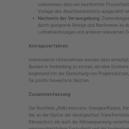
vorkommen, dass ein bestimmter Prozentsat
Vorlage des Abschlussberichts ausgezahlt wi
Nachweis der Verausgabung:
Zuwendungsemp
durch geeignete Belege und Nachweise zu do
Lohnabrechnungen und anderen relevanten 
Antragsverfahren
Interessierte Unternehmen werden dazu ermutigt,
Bundes in Verbindung zu setzen, um eine Erstberat
beginnend mit der Einreichung von Projektskizzen
für positiv bewertete Skizzen.
Zusammenfassung
Die Richtlinie „KMU-innovativ: Energieeffizienz, 
dar, an der Spitze der ökologischen Transformati
Klimaschutz als auch die Klimaanpassung vorantrei
wissenschaftlichen Fortschritt und die technolog