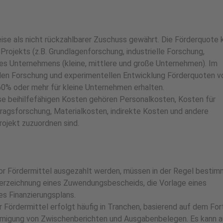
ise als nicht rückzahlbarer Zuschuss gewährt. Die Förderquote 
 Projekts (z.B. Grundlagenforschung, industrielle Forschung,
es Unternehmens (kleine, mittlere und große Unternehmen). Im
ellen Forschung und experimentellen Entwicklung Förderquoten v
60% oder mehr für kleine Unternehmen erhalten.
e beihilfefähigen Kosten gehören Personalkosten, Kosten für
ragsforschung, Materialkosten, indirekte Kosten und andere
rojekt zuzuordnen sind.
r Fördermittel ausgezahlt werden, müssen in der Regel besti
nterzeichnung eines Zuwendungsbescheids, die Vorlage eines
nes Finanzierungsplans.
 Fördermittel erfolgt häufig in Tranchen, basierend auf dem For
hmigung von Zwischenberichten und Ausgabenbelegen. Es kann 