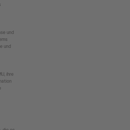
s
ase und
tems
te und
U, ihre
nation
e
, die es