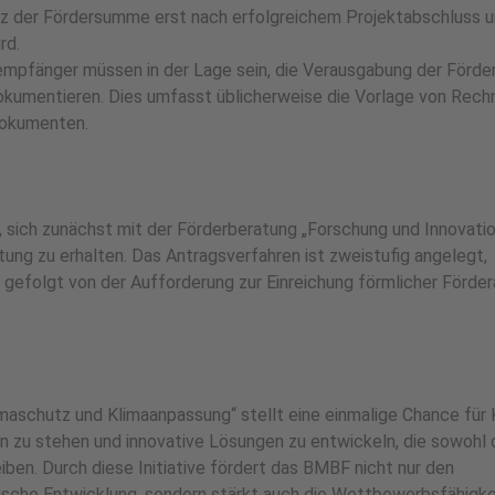
z der Fördersumme erst nach erfolgreichem Projektabschluss 
rd.
fänger müssen in der Lage sein, die Verausgabung der Förder
kumentieren. Dies umfasst üblicherweise die Vorlage von Rech
Dokumenten.
 sich zunächst mit der Förderberatung „Forschung und Innovatio
ung zu erhalten. Das Antragsverfahren ist zweistufig angelegt,
, gefolgt von der Aufforderung zur Einreichung förmlicher Förde
Klimaschutz und Klimaanpassung“ stellt eine einmalige Chance fü
on zu stehen und innovative Lösungen zu entwickeln, die sowohl
ben. Durch diese Initiative fördert das BMBF nicht nur den
ische Entwicklung, sondern stärkt auch die Wettbewerbsfähigke