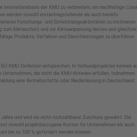
ie Innovationsbasis der KMU zu verbreitern, um nachhaltige Lös
i werden sowohl erstantragstellende als auch bereits
iteren Forschungs- und Entwicklungsaktivitäten zu motivieren.
g zum Klimaschutz und zur Klimaanpassung leisten und gleichzeit
ähige Produkte, Verfahren und Dienstleistungen zu überführen.
er EU-KMU-Definition entsprechen. In Verbundprojekten können a
Unternehmen, die nicht die KMU-Kriterien erfüllen, teilnehmen. 
zahlung eine Betriebsstätte oder Niederlassung in Deutschland
i Jahre und wird als nicht rückzahlbarer Zuschuss gewährt. Die
st sowohl projektbezogene Kosten für Unternehmen als auch
duell bis zu 100 % gefördert werden können.