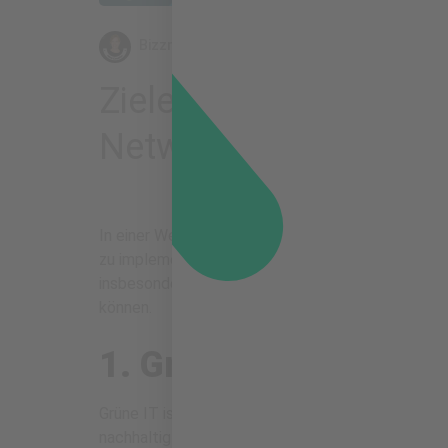
Bizzmade
31. Januar 2024
Ziele, Maßnahmen und
Networks
In einer Welt, die sich zunehmend auf Technologie
zu implementieren. Dieser Blogbeitrag widmet si
insbesondere durch Carbon Analytics for Cloud Ne
können.
1. Grüne IT: Warum i
Grüne IT ist mehr als nur ein Trend; sie ist eine 
nachhaltig gestalten, profitieren nicht nur von 