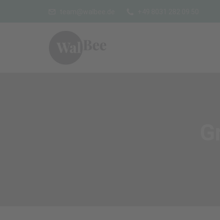
team@walbee.de
+49 8031 282 09 50
G