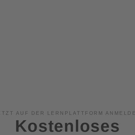
ige IT setzen
rbrauch von IT-Systemen durch effiziente Hardware und optimi
ourcenverbrauch von Hardware und fördere Recycling-Initiative
ete Ziele zur Verringerung von CO2-Emissionen, insbesondere 
e grüne IT-Infrastruktur
hnologien, um Server effizienter zu betreiben und den Hardware
e Energien in den IT-Betrieb ein, um einen nachhaltigen
ETZT AUF DER LERNPLATTFORM ANMELD
Kostenloses
walte Cloud-Ressourcen effizient und nutze Carbon Analytics, 