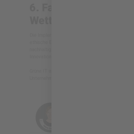
6. Fazit: Grüne IT al
Wettbewerbsvorteil
Die Implementierung grüner IT-Praktiken, unterstü
ethische Entscheidung, sondern auch ein Schritt 
nachhaltige IT setzen, können nicht nur ihre Umw
Innovationskraft steigern.
Grüne IT ist nicht nur eine Verpflichtung gegenüb
Unternehmens.
BIZZMADE